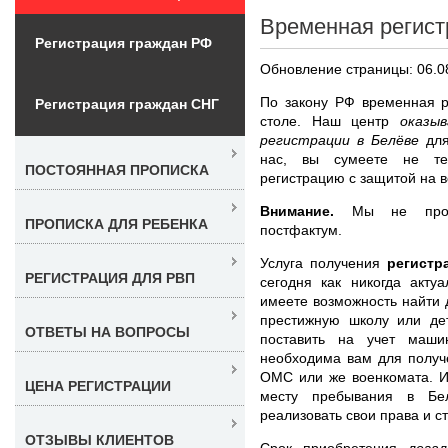
Временная регист
Регистрация граждан РФ
Обновление страницы: 06.0
По закону РФ временная р
Регистрация граждан СНГ
столе. Наш центр
оказы
регистрации в Белёве
дл
нас, вы сумеете не те
ПОСТОЯННАЯ ПРОПИСКА
регистрацию с защитой на 
Внимание.
Мы не продае
ПРОПИСКА ДЛЯ РЕБЕНКА
постфактум.
Услуга получения
регистр
РЕГИСТРАЦИЯ ДЛЯ РВП
сегодня как никогда акту
имеете возможность найти 
престижную школу или дет
ОТВЕТЫ НА ВОПРОСЫ
поставить на учет маши
необходима вам для получ
ОМС или же военкомата. И
ЦЕНА РЕГИСТРАЦИИ
месту пребывания в Бе
реализовать свои права и 
ОТЗЫВЫ КЛИЕНТОВ
Срок приобретения
лега